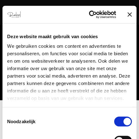
Deze website maakt gebruik van cookies
HOME
ACTIES
We gebruiken cookies om content en advertenties te
ARRANGEMENTEN
personaliseren, om functies voor social media te bieden
en om ons websiteverkeer te analyseren. Ook delen we
WERKEN BIJ REBEL
informatie over uw gebruik van onze site met onze
CADEAUKAART
partners voor social media, adverteren en analyse. Deze
CONTACT
partners kunnen deze gegevens combineren met andere
STUDENT
informatie die u aan ze heeft verstrekt of die ze hebben
Selecteer een pagina
verzameld op basis van uw gebruik van hun services.
Toestemmingsselectie
DSC01738
Noodzakelijk